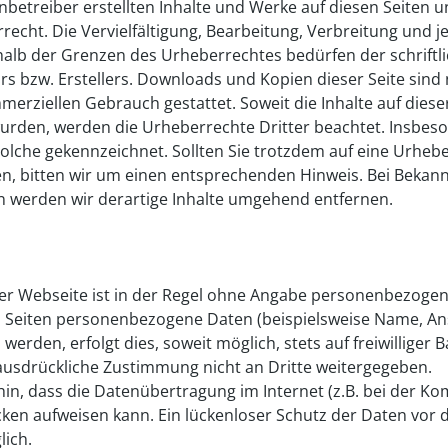
enbetreiber erstellten Inhalte und Werke auf diesen Seiten 
echt. Die Vervielfältigung, Bearbeitung, Verbreitung und j
alb der Grenzen des Urheberrechtes bedürfen der schrift
ors bzw. Erstellers. Downloads und Kopien dieser Seite sind 
merziellen Gebrauch gestattet. Soweit die Inhalte auf diese
 wurden, werden die Urheberrechte Dritter beachtet. Insbe
s solche gekennzeichnet. Sollten Sie trotzdem auf eine Urhe
, bitten wir um einen entsprechenden Hinweis. Bei Bekan
n werden wir derartige Inhalte umgehend entfernen.
er Webseite ist in der Regel ohne Angabe personenbezogen
 Seiten personenbezogene Daten (beispielsweise Name, Ans
erden, erfolgt dies, soweit möglich, stets auf freiwilliger 
usdrückliche Zustimmung nicht an Dritte weitergegeben.
hin, dass die Datenübertragung im Internet (z.B. bei der K
ücken aufweisen kann. Ein lückenloser Schutz der Daten vor 
lich.