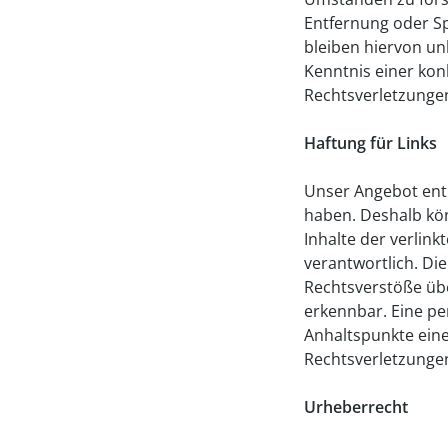
Entfernung oder S
bleiben hiervon un
Kenntnis einer ko
Rechtsverletzunge
Haftung für Links
Unser Angebot enthä
haben. Deshalb kön
Inhalte der verlink
verantwortlich. Di
Rechtsverstöße übe
erkennbar. Eine pe
Anhaltspunkte ein
Rechtsverletzunge
Urheberrecht