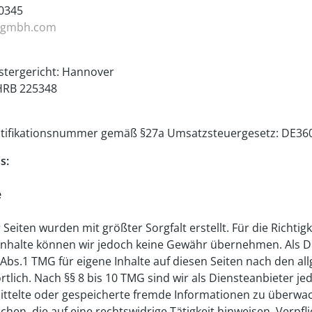
40345
-gmbh.com
stergericht: Hannover
HRB 225348
tifikationsnummer gemäß §27a Umsatzsteuergesetz: DE36
s:
e
 Seiten wurden mit größter Sorgfalt erstellt. Für die Richtigk
 Inhalte können wir jedoch keine Gewähr übernehmen. Als D
 Abs.1 TMG für eigene Inhalte auf diesen Seiten nach den a
tlich. Nach §§ 8 bis 10 TMG sind wir als Diensteanbieter je
mittelte oder gespeicherte fremde Informationen zu überw
hen, die auf eine rechtswidrige Tätigkeit hinweisen. Verpfl