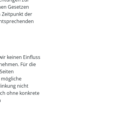
nen Gesetzen
m Zeitpunkt der
entsprechenden
ir keinen Einfluss
nehmen. Für die
 Seiten
f mögliche
linkung nicht
doch ohne konkrete
n