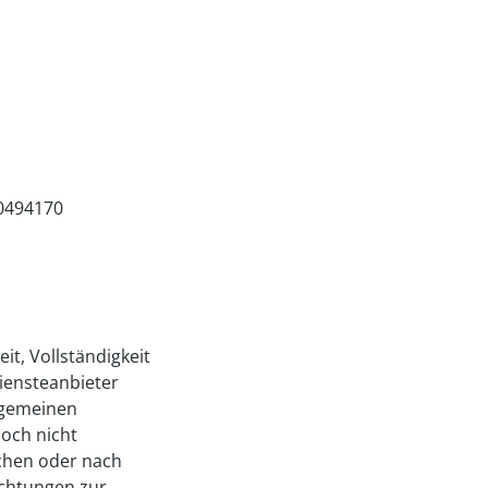
0494170
eit, Vollständigkeit
iensteanbieter
llgemeinen
doch nicht
achen oder nach
ichtungen zur